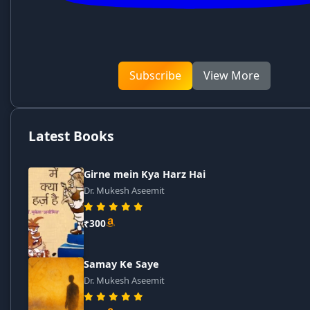
Subscribe
View More
Latest Books
Girne mein Kya Harz Hai
Dr. Mukesh Aseemit
₹300
Samay Ke Saye
Dr. Mukesh Aseemit