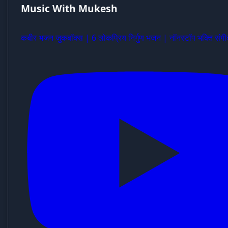
Music With Mukesh
कबीर भजन जुकबॉक्स | 6 लोकप्रिय निर्गुण भजन | नॉनस्टॉप भक्ति संगी