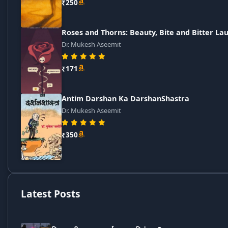
₹250
Roses and Thorns: Beauty, Bite and Bitter La
Dr. Mukesh Aseemit
₹171
Antim Darshan Ka DarshanShastra
Dr. Mukesh Aseemit
₹350
Latest Posts