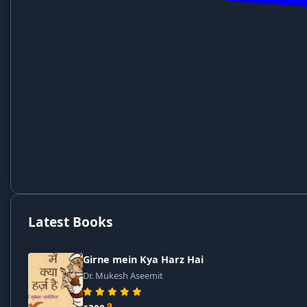
Latest Books
Girne mein Kya Harz Hai
Dr. Mukesh Aseemit