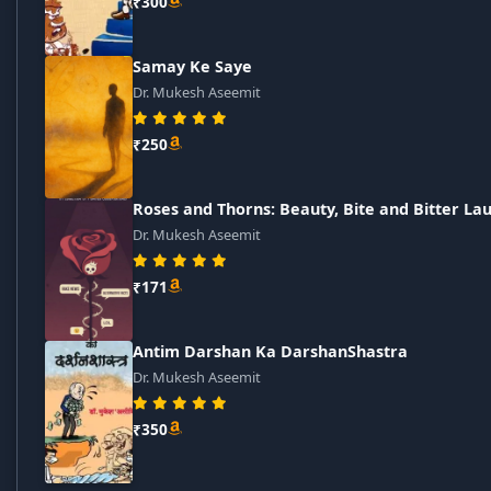
₹300
Samay Ke Saye
Dr. Mukesh Aseemit
₹250
Roses and Thorns: Beauty, Bite and Bitter La
Dr. Mukesh Aseemit
₹171
Antim Darshan Ka DarshanShastra
Dr. Mukesh Aseemit
₹350