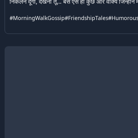
निकलने दूँगा, देखना तू… बस ऐसे ही कुछ और वाक्य जिन्होंन
#MorningWalkGossip#FriendshipTales#Humorous