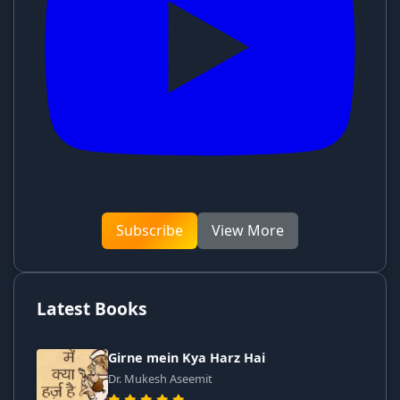
Subscribe
View More
Latest Books
Girne mein Kya Harz Hai
Dr. Mukesh Aseemit