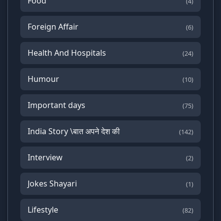
Food
(4)
Foreign Affair
(6)
Health And Hospitals
(24)
Humour
(10)
Important days
(75)
India Story \बात अपने देश की
(142)
Interview
(2)
Jokes Shayari
(1)
Lifestyle
(82)