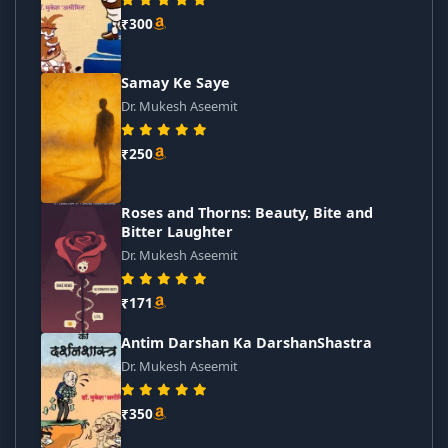
₹300
Samay Ke Saye
Dr. Mukesh Aseemit
₹250
Roses and Thorns: Beauty, Bite and
Bitter Laughter
Dr. Mukesh Aseemit
₹171
Antim Darshan Ka DarshanShastra
Dr. Mukesh Aseemit
₹350