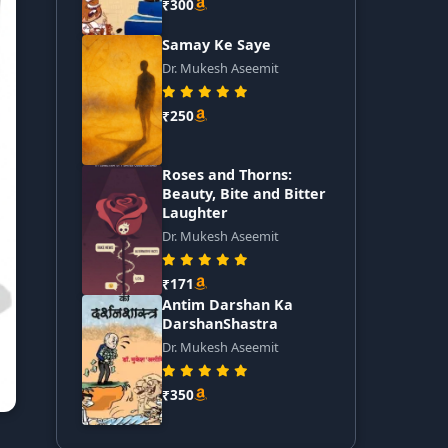
₹300
Samay Ke Saye
Dr. Mukesh Aseemit
₹250
Roses and Thorns:
Beauty, Bite and Bitter
Laughter
Dr. Mukesh Aseemit
₹171
Antim Darshan Ka
DarshanShastra
Dr. Mukesh Aseemit
₹350