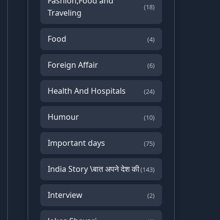
Fashion,Food and
(18)
Traveling
Food
(4)
Foreign Affair
(6)
Health And Hospitals
(24)
Humour
(10)
Important days
(75)
India Story \बात अपने देश की
(143)
Interview
(2)