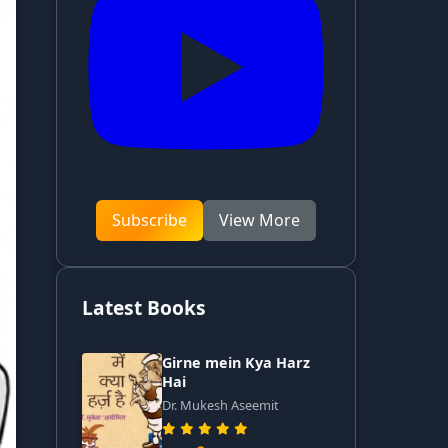
Subscribe
View More
Latest Books
Girne mein Kya Harz
Hai
Dr. Mukesh Aseemit