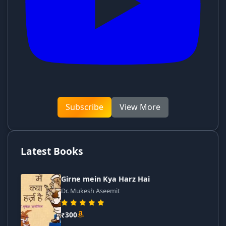
Subscribe
View More
Latest Books
Girne mein Kya Harz Hai
Dr. Mukesh Aseemit
₹300