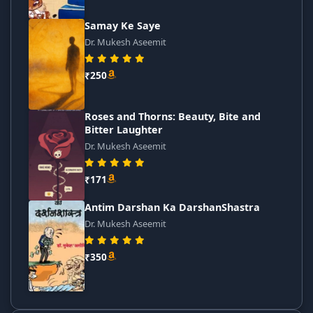
Samay Ke Saye
Dr. Mukesh Aseemit
₹250
Roses and Thorns: Beauty, Bite and
Bitter Laughter
Dr. Mukesh Aseemit
₹171
Antim Darshan Ka DarshanShastra
Dr. Mukesh Aseemit
₹350