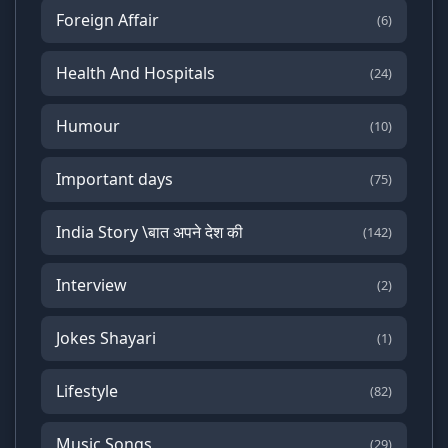
Foreign Affair
(6)
Health And Hospitals
(24)
Humour
(10)
Important days
(75)
India Story \बात अपने देश की
(142)
Interview
(2)
Jokes Shayari
(1)
Lifestyle
(82)
Music Songs
(29)