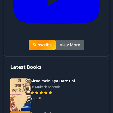
Subscribe
View More
Latest Books
Girne mein Kya Harz Hai
Dr. Mukesh Aseemit
₹300