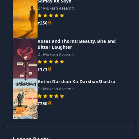
Samay Ke Saye
Dr. Mukesh Aseemit
₹250
Roses and Thorns: Beauty, Bite and
Bitter Laughter
Dr. Mukesh Aseemit
₹171
Antim Darshan Ka DarshanShastra
Dr. Mukesh Aseemit
₹350