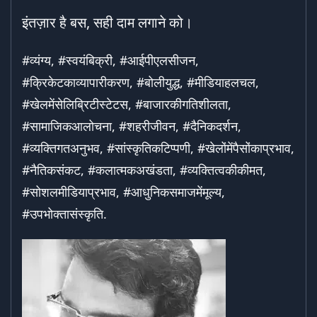
इंतज़ार है बस, सही दाम लगाने को।
#व्यंग्य, #स्वयंबिक्री, #आईपीएलसीजन,
#क्रिकेटकाव्यापारीकरण, #बोलीयुद्ध, #मीडियाहलचल,
#खेलमेंसेलिब्रिटीस्टेटस, #बाजारकीगतिशीलता,
#सामाजिकआलोचना, #शहरीजीवन, #दैनिकदर्शन,
#व्यक्तिगतअनुभव, #सांस्कृतिकटिप्पणी, #खेलोंमेंपैसोंकाप्रभाव,
#नैतिकसंकट, #कलात्मकअखंडता, #व्यक्तित्वकीकीमत,
#सोशलमीडियाप्रभाव, #आधुनिकसमाजमेंमूल्य,
#उपभोक्तासंस्कृति.