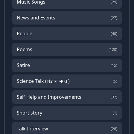
Music Songs
(29)
News and Events
(27)
People
(40)
Poems
(120)
Satire
(15)
Science Talk (विज्ञान जगत )
(5)
Self Help and Improvements
(37)
Short story
(1)
Talk Interview
(28)