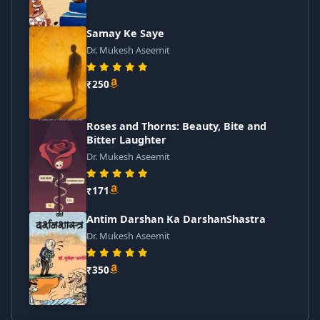
Samay Ke Saye
Dr. Mukesh Aseemit
₹250
Roses and Thorns: Beauty, Bite and
Bitter Laughter
Dr. Mukesh Aseemit
₹171
Antim Darshan Ka DarshanShastra
Dr. Mukesh Aseemit
₹350