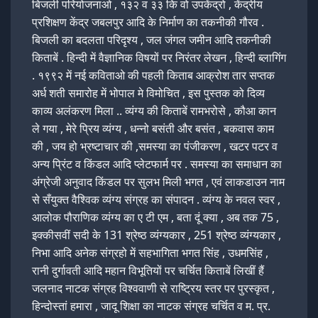
बिजली परियोजनाओ , १३२ व ३३ कि वो उपकेंद्रो , केंद्रीय
प्रशिक्षण केंद्र जबलपुर आदि के निर्माण का तकनीकी गौरव .
बिजली का बदलता परिदृश्य , जल जंगल जमीन आदि तकनीकी
किताबें . हिन्दी में वैज्ञानिक विषयों पर निरंतर लेखन , हिन्दी ब्लागिंग
. १९९२ में नई कविताओ की पहली किताब आक्रोश तार सप्तक
अर्ध शती समारोह में भोपाल मे विमोचित , इस पुस्तक को दिव्य
काव्य अलंकरण मिला .. व्यंग्य की किताबें रामभरोसे , कौआ कान
ले गया , मेरे प्रिय व्यंग्य , धन्नो बसंती और बसंत , बकवास काम
की , जय हो भ्रष्टाचार की ,समस्या का पंजीकरण , खटर पटर व
अन्य प्रिंट व किंडल आदि प्लेटफार्म पर . समस्या का समाधान का
अंग्रेजी अनुवाद किंडल पर सुलभ मिली भगत , एवं लाकडाउन नाम
से सँयुक्त वैश्विक व्यंग्य संग्रह का संपादन . व्यंग्य के नवल स्वर ,
आलोक पौराणिक व्यंग्य का ए टी एम , बता दूं क्या , अब तक 75 ,
इक्कीसवीं सदी के 131 श्रेष्ठ व्यंग्यकार , 251 श्रेष्ठ व्यंग्यकार ,
निभा आदि अनेक संग्रहो में सहभागिता भगत सिंह , उधमसिंह ,
रानी दुर्गावती आदि महान विभूतियों पर चर्चित किताबें लिखीं हैं
जलनाद नाटक संग्रह विश्ववाणी से राष्ट्रिय स्तर पर पुरस्कृत ,
हिन्दोस्तां हमारा , जादू शिक्षा का नाटक संग्रह चर्चित व म. प्र.