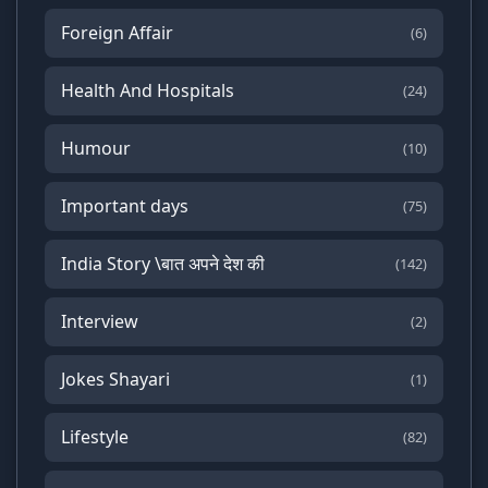
Foreign Affair
(6)
Health And Hospitals
(24)
Humour
(10)
Important days
(75)
India Story \बात अपने देश की
(142)
Interview
(2)
Jokes Shayari
(1)
Lifestyle
(82)