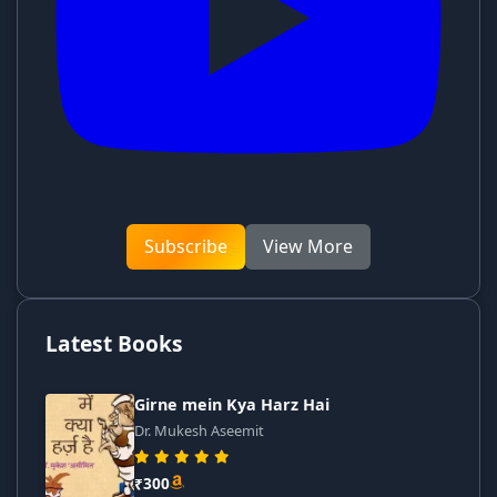
Subscribe
View More
Latest Books
Girne mein Kya Harz Hai
Dr. Mukesh Aseemit
₹300