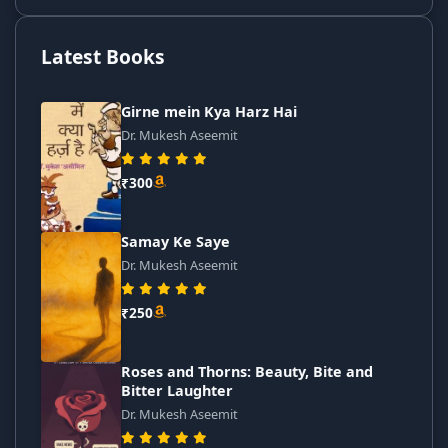
Latest Books
Girne mein Kya Harz Hai
Dr. Mukesh Aseemit
₹300
Samay Ke Saye
Dr. Mukesh Aseemit
₹250
Roses and Thorns: Beauty, Bite and
Bitter Laughter
Dr. Mukesh Aseemit