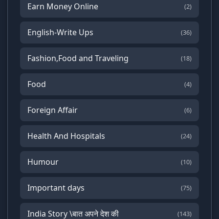
Earn Money Online
(2)
English-Write Ups
(36)
Fashion,Food and Traveling
(18)
Food
(4)
Foreign Affair
(6)
Health And Hospitals
(24)
Humour
(10)
Important days
(75)
India Story \बात अपने देश की
(143)