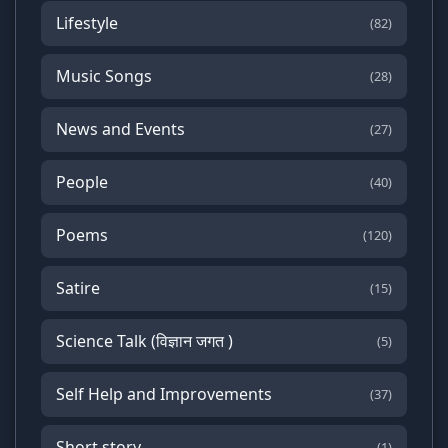
Lifestyle
(82)
Music Songs
(28)
News and Events
(27)
People
(40)
Poems
(120)
Satire
(15)
Science Talk (विज्ञान जगत )
(5)
Self Help and Improvements
(37)
Short story
(1)