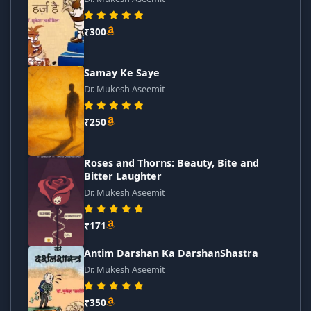
₹300
Samay Ke Saye
Dr. Mukesh Aseemit
₹250
Roses and Thorns: Beauty, Bite and
Bitter Laughter
Dr. Mukesh Aseemit
₹171
Antim Darshan Ka DarshanShastra
Dr. Mukesh Aseemit
₹350