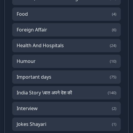
Food
(4)
Foreign Affair
(6)
Health And Hospitals
(24)
Humour
(10)
Important days
(75)
India Story \बात अपने देश की
(140)
Interview
(2)
Jokes Shayari
(1)