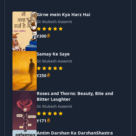
Girne mein Kya Harz Hai
Dr. Mukesh Aseemit
₹300
Samay Ke Saye
Dr. Mukesh Aseemit
₹250
Roses and Thorns: Beauty, Bite and
Bitter Laughter
Dr. Mukesh Aseemit
₹171
Antim Darshan Ka DarshanShastra