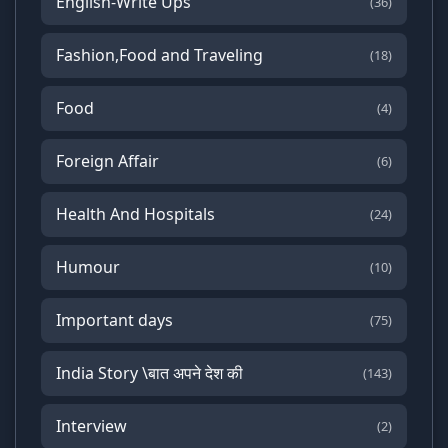
English-Write Ups
(36)
Fashion,Food and Traveling
(18)
Food
(4)
Foreign Affair
(6)
Health And Hospitals
(24)
Humour
(10)
Important days
(75)
India Story \बात अपने देश की
(143)
Interview
(2)