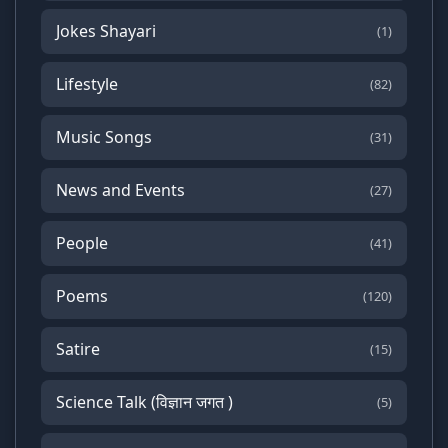
Jokes Shayari
(1)
Lifestyle
(82)
Music Songs
(31)
News and Events
(27)
People
(41)
Poems
(120)
Satire
(15)
Science Talk (विज्ञान जगत )
(5)