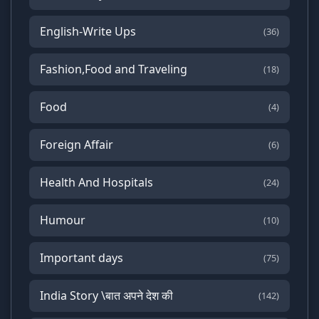
English-Write Ups
(36)
Fashion,Food and Traveling
(18)
Food
(4)
Foreign Affair
(6)
Health And Hospitals
(24)
Humour
(10)
Important days
(75)
India Story \बात अपने देश की
(142)