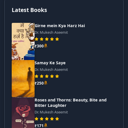
Latest Books
Girne mein Kya Harz Hai
Dr. Mukesh Aseemit
₹300
Samay Ke Saye
Dr. Mukesh Aseemit
₹250
Roses and Thorns: Beauty, Bite and
Bitter Laughter
Dr. Mukesh Aseemit
₹171