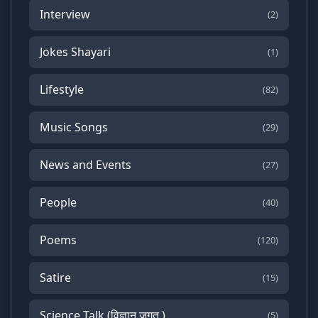
Interview
(2)
Jokes Shayari
(1)
Lifestyle
(82)
Music Songs
(29)
News and Events
(27)
People
(40)
Poems
(120)
Satire
(15)
Science Talk (विज्ञान जगत )
(5)