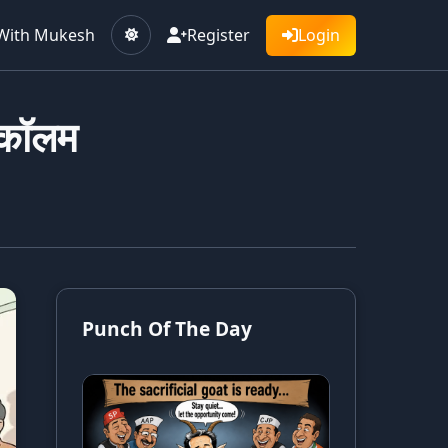
With Mukesh
Register
Login
 कॉलम
Punch Of The Day