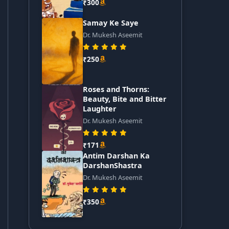
₹300
Samay Ke Saye
Dr. Mukesh Aseemit
₹250
Roses and Thorns:
Beauty, Bite and Bitter
Laughter
Dr. Mukesh Aseemit
₹171
Antim Darshan Ka
DarshanShastra
Dr. Mukesh Aseemit
₹350