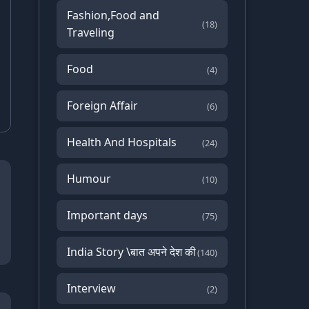
Fashion,Food and
(18)
Traveling
Food
(4)
Foreign Affair
(6)
Health And Hospitals
(24)
Humour
(10)
Important days
(75)
India Story \बात अपने देश की
(140)
Interview
(2)