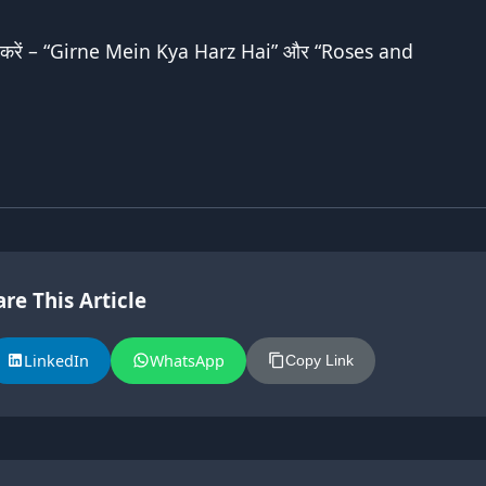
 करें –
“Girne Mein Kya Harz Hai”
और “
Roses and
re This Article
LinkedIn
WhatsApp
Copy Link