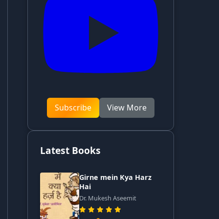
Subscribe
View More
Latest Books
Girne mein Kya Harz
Hai
Dr. Mukesh Aseemit