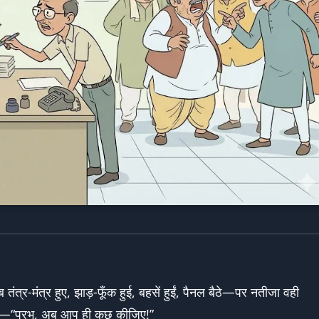
्र-मंत्र हुए, झाड़-फूँक हुई, बहसें हुईं, पैनल बैठे—पर नतीजा वही
ई—“प्रभु, अब आप ही कुछ कीजिए!”