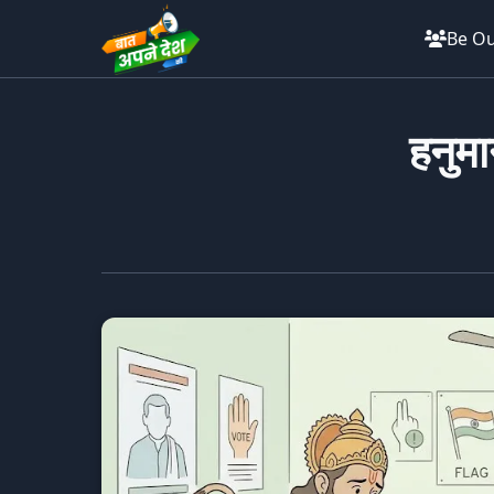
Be Ou
हनुम