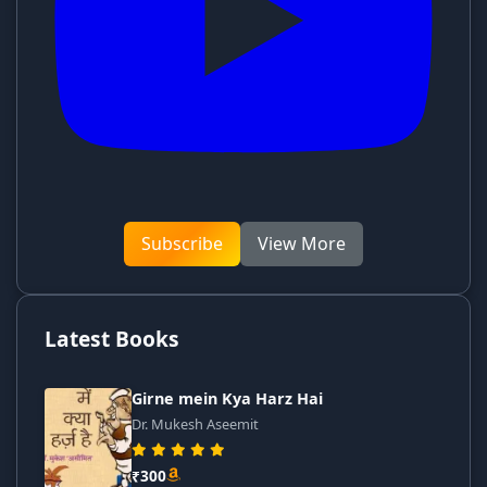
Subscribe
View More
Latest Books
Girne mein Kya Harz Hai
Dr. Mukesh Aseemit
₹300