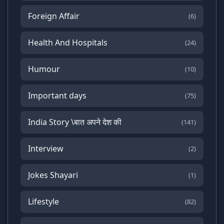
Foreign Affair
(6)
Health And Hospitals
(24)
Humour
(10)
Important days
(75)
India Story \बात अपने देश की
(141)
Interview
(2)
Jokes Shayari
(1)
Lifestyle
(82)