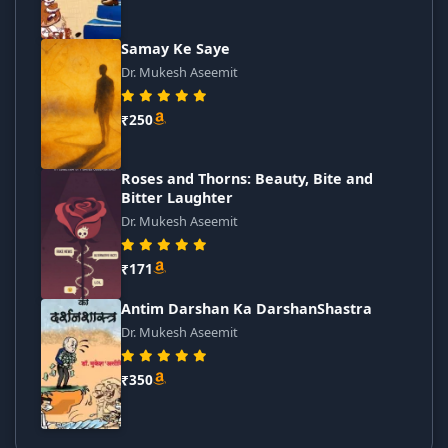
Samay Ke Saye
Dr. Mukesh Aseemit
₹250
Roses and Thorns: Beauty, Bite and
Bitter Laughter
Dr. Mukesh Aseemit
₹171
Antim Darshan Ka DarshanShastra
Dr. Mukesh Aseemit
₹350