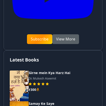
Subscribe
View More
Latest Books
Girne mein Kya Harz Hai
Dr. Mukesh Aseemit
₹300
Samay Ke Saye