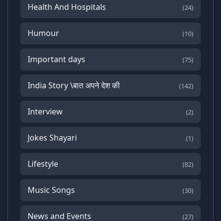
Health And Hospitals
(24)
Humour
(10)
Important days
(75)
India Story \बात अपने देश की
(142)
Interview
(2)
Jokes Shayari
(1)
Lifestyle
(82)
Music Songs
(30)
News and Events
(27)