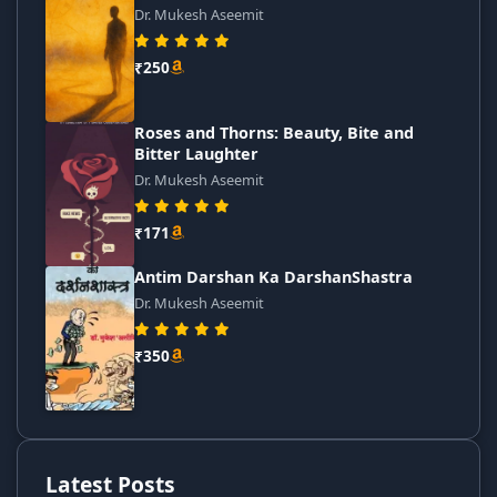
Dr. Mukesh Aseemit
₹250
Roses and Thorns: Beauty, Bite and
Bitter Laughter
Dr. Mukesh Aseemit
₹171
Antim Darshan Ka DarshanShastra
Dr. Mukesh Aseemit
₹350
Latest Posts